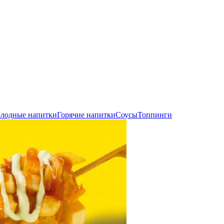
лодные напитки
Горячие напитки
Соусы
Топпинги